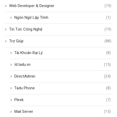
Tin Tức Công Nghệ
(19)
Trợ Giúp
(88)
Tài Khoản Đại Lý
(8)
Id.tadu.vn
(15)
DirectAdmin
(24)
Tadu Phone
(8)
Plesk
(7)
Mail Server
(15)
Cpanel
(3)
Virtualizor
(1)