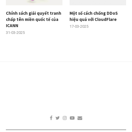
ICANN
17-03-2025
31-03-2025
Copyright © 2022 - Thiết kế bởi
CÔNG TY CP CÔNG NGHỆ TADU
- Chuyên
cung cấp dịch vụ Cloud Server, Cloud Hosting, Email Doanh Nghiệp -
Email: lienhe@tadu.vn, Hotline: 1800 6980