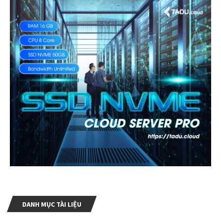
DANH MỤC TÀI LIỆU
Web Developer & Designer
(19)
Ngôn Ngữ Lập Trình
(1)