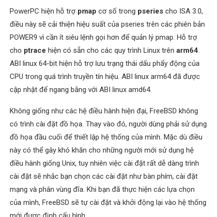
PowerPC hiện hỗ trợ
pmap
cơ số trong
pseries
cho ISA 3.0,
điều này sẽ cải thiện hiệu suất của pseries trên các phiên bản
POWER9 vì cần ít siêu lệnh gọi hơn để quản lý pmap. Hỗ trợ
cho
ptrace
hiện có sẵn cho các quy trình Linux trên
arm64
.
ABI linux 64-bit hiện hỗ trợ lưu trạng thái dấu phẩy động của
CPU trong quá trình truyền tín hiệu. ABI linux arm64 đã được
cập nhật để ngang bằng với ABI linux amd64.
Không giống như các hệ điều hành hiện đại, FreeBSD không
có trình cài đặt đồ họa. Thay vào đó, người dùng phải sử dụng
đồ họa đầu cuối để thiết lập hệ thống của mình. Mặc dù điều
này có thể gây khó khăn cho những người mới sử dụng hệ
điều hành giống Unix, tuy nhiên việc cài đặt rất dễ dàng trình
cài đặt sẽ nhắc bạn chọn các cài đặt như bàn phím, cài đặt
mạng và phân vùng đĩa. Khi bạn đã thực hiện các lựa chọn
của mình, FreeBSD sẽ tự cài đặt và khởi động lại vào hệ thống
mới được định cấu hình.