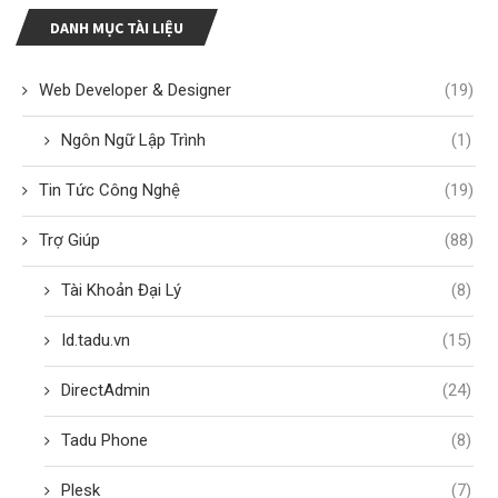
DANH MỤC TÀI LIỆU
Web Developer & Designer
(19)
Ngôn Ngữ Lập Trình
(1)
Tin Tức Công Nghệ
(19)
Trợ Giúp
(88)
Tài Khoản Đại Lý
(8)
Id.tadu.vn
(15)
DirectAdmin
(24)
Tadu Phone
(8)
Plesk
(7)