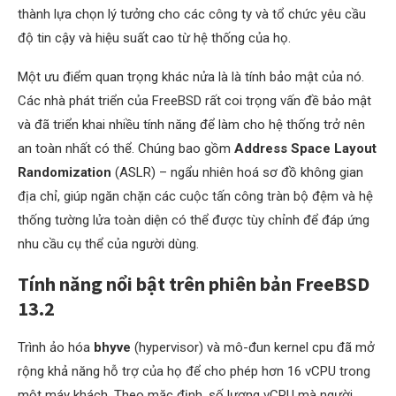
thành lựa chọn lý tưởng cho các công ty và tổ chức yêu cầu
độ tin cậy và hiệu suất cao từ hệ thống của họ.
Một ưu điểm quan trọng khác nửa là là tính bảo mật của nó.
Các nhà phát triển của FreeBSD rất coi trọng vấn đề bảo mật
và đã triển khai nhiều tính năng để làm cho hệ thống trở nên
an toàn nhất có thể. Chúng bao gồm
Address Space Layout
Randomization
(ASLR) – ngẩu nhiên hoá sơ đồ không gian
địa chỉ, giúp ngăn chặn các cuộc tấn công tràn bộ đệm và hệ
thống tường lửa toàn diện có thể được tùy chỉnh để đáp ứng
nhu cầu cụ thể của người dùng.
Tính năng nổi bật trên phiên bản FreeBSD
13.2
Trình ảo hóa
bhyve
(hypervisor) và mô-đun kernel cpu đã mở
rộng khả năng hỗ trợ của họ để cho phép hơn 16 vCPU trong
một máy khách. Theo mặc định, số lượng vCPU mà người