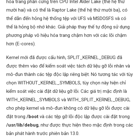
hóa trang phần cứng trên CPU Intel Alder Lake (thế hệ thứ
mười hai) và có thể là Raptor Lake (thế hệ thứ mười ba), có
thể dẫn đến hỏng hệ thống tệp với UFS và MSDOSFS và có
thể là hỏng bộ nhớ khác. Giải pháp thay thế tự động sử dụng
phương pháp vô hiệu hóa trang chậm hơn với các lõi chậm
hơn (E-cores).
Kernel mới đã được cấu hình, SPLIT_KERNEL_DEBUG đã
được thêm vào để kiểm soát việc tách dữ liệu gỡ lỗi nhân và
mô-đun thành các tệp độc lập riêng biệt. Nó tương tác với tùy
chọn WITHOUT_KERNEL_SYMBOLS, tùy chọn này hiện chỉ
kiểm soát việc cài đặt dữ liệu gỡ lỗi. Các giá trị mặc định là
WITH_KERNEL_SYMBOLS và WITH_SPLIT_KERNEL_DEBUG,
cho phép kernel và mô-đun không có dữ liệu gỡ lỗi được cài
đặt trong
/boot
và các tệp gỡ lỗi độc lập được cài đặt trong
/usr/lib/debug
, như được thực hiện theo mặc định trong các
bản phát hành trước phiên bản 13.0.