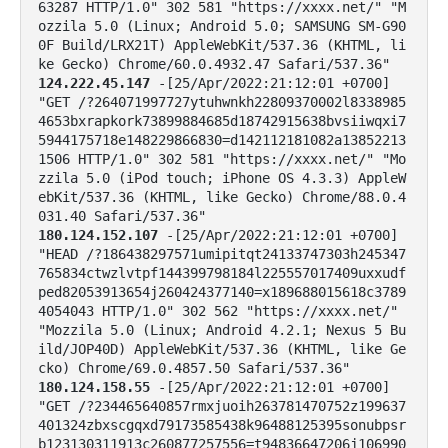
63287 HTTP/1.0" 302 581 "https://xxxx.net/" "M
ozzila 5.0 (Linux; Android 5.0; SAMSUNG SM-G90
0F Build/LRX21T) AppleWebKit/537.36 (KHTML, li
124.222.45.147
 -[25/Apr/2022:21:12:01 +0700] 
"GET /?264071997727ytuhwnkh22809370002l8338985
4653bxrapkork73899884685d18742915638bvsiiwqxi7
5944175718e148229866830=d142112181082a13852213
1506 HTTP/1.0" 302 581 "https://xxxx.net/" "Mo
zzila 5.0 (iPod touch; iPhone OS 4.3.3) AppleW
ebKit/537.36 (KHTML, like Gecko) Chrome/88.0.4
180.124.152.107
 -[25/Apr/2022:21:12:01 +0700] 
"HEAD /?186438297571umipitqt24133747303h245347
765834ctwzlvtpf144399798184l225557017409uxxudf
ped82053913654j260424377140=x189688015618c3789
4054043 HTTP/1.0" 302 562 "https://xxxx.net/" 
"Mozzila 5.0 (Linux; Android 4.2.1; Nexus 5 Bu
ild/JOP40D) AppleWebKit/537.36 (KHTML, like Ge
180.124.158.55
 -[25/Apr/2022:21:12:01 +0700] 
"GET /?234465640857rmxjuoih263781470752z199637
401324zbxscgqxd79173585438k96488125395sonubpsr
b123130311913c260877257556=t94836647206j106990