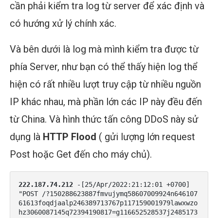
cần phải kiểm tra log từ server để xác định và
có hướng xử lý chính xác.
Và bên dưới là log mà mình kiểm tra được từ
phía Server, như bạn có thể thấy hiện log thể
hiện có rất nhiều lượt truy cập từ nhiều nguồn
IP khác nhau, mà phần lớn các IP này đều đến
từ China. Và hình thức tấn công DDoS này sử
dụng là
HTTP Flood
( gửi lượng lớn request
Post hoặc Get đến cho máy chủ).
222.187.74.212
 -[25/Apr/2022:21:12:01 +0700] 
"POST /?150288623887fmvujymq58607009924n646107
61613foqdjaalp246389713767p117159001979lawxwzo
hz3060087145q72394190817=g116652528537j2485173