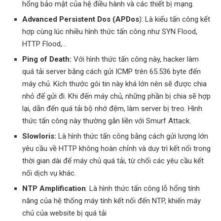
hổng bảo mật của hệ điều hành và các thiết bị mạng.
Advanced Persistent Dos (APDos
): Là kiểu tấn công kết
hợp cùng lúc nhiều hình thức tấn công như SYN Flood,
HTTP Flood,…
Ping of Death:
Với hình thức tấn công này, hacker làm
quá tải server bằng cách gửi ICMP trên 65.536 byte đến
máy chủ. Kích thước gói tin này khá lớn nên sẽ được chia
nhỏ để gửi đi. Khi đến máy chủ, những phần bị chia sẽ hợp
lại, dẫn đến quá tải bộ nhớ đệm, làm server bị treo. Hình
thức tấn công này thường gắn liền với Smurf Attack.
Slowloris:
Là hình thức tấn công bằng cách gửi lượng lớn
yêu cầu về HTTP không hoàn chỉnh và duy trì kết nối trong
thời gian dài để máy chủ quá tải, từ chối các yêu cầu kết
nối dịch vụ khác.
NTP Amplification
: Là hình thức tấn công lỗ hổng tính
năng của hệ thống máy tính kết nối đến NTP, khiến máy
chủ của website bị quá tải