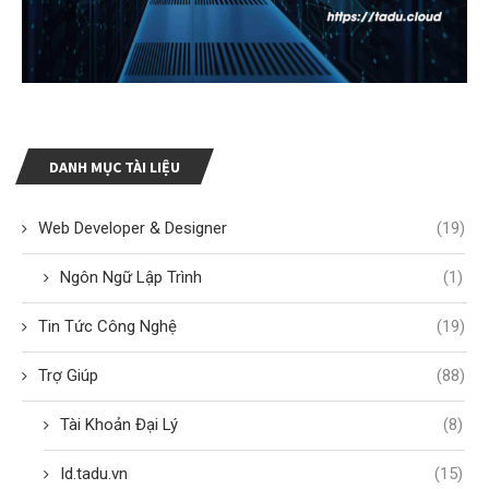
DANH MỤC TÀI LIỆU
Web Developer & Designer
(19)
Ngôn Ngữ Lập Trình
(1)
Tin Tức Công Nghệ
(19)
Trợ Giúp
(88)
Tài Khoản Đại Lý
(8)
Id.tadu.vn
(15)