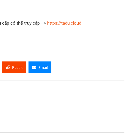
 cấp có thể truy cập –>
https://tadu.cloud
Reddit
Email