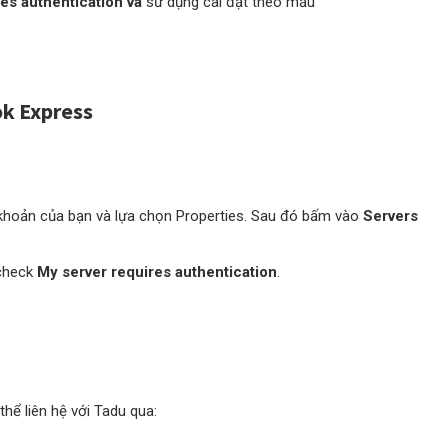
es authentication và
sử dụng cài đặt theo mẫu
ok Express
 khoản của bạn và lựa chọn Properties. Sau đó bấm vào
Servers
 check
My server requires authentication
.
thể liên hệ với Tadu qua: