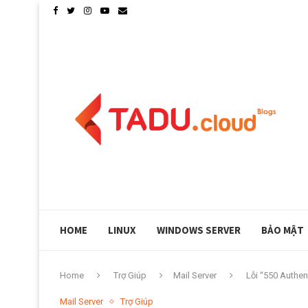
CLOUDLINUX GIỚI THIỆU PHP X-RAY, KIỂM SOÁT 
HOME
LINUX
WINDOWS SERVER
BẢO MẬT
Home
Trợ Giúp
Mail Server
Lỗi “550 Authent
Mail Server
Trợ Giúp