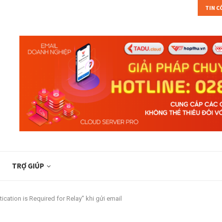
TIN 
HIỆU...
TÌM HIỂU FREEBSD VÀ CÁC TÍNH NĂNG TRÊN...
TRỢ GIÚP
ication is Required for Relay” khi gửi email