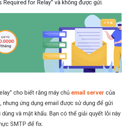
is Required for Relay” và không được gửi.
Relay” cho biết rằng máy chủ
email server
của
i, nhưng ứng dụng email được sử dụng để gửi
dùng và mật khẩu. Bạn có thể giải quyết lỗi này
thực SMTP để fix.