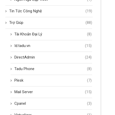
Tin Tức Công Nghệ
(19)
Trợ Giúp
(88)
Tài Khoản Đại Lý
(8)
Id.tadu.vn
(15)
DirectAdmin
(24)
Tadu Phone
(8)
Plesk
(7)
Mail Server
(15)
Cpanel
(3)