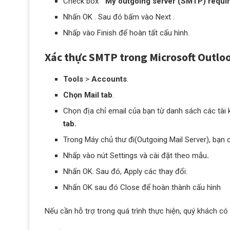
Check box ”
My outgoing server (SMTP) requir
Nhấn OK . Sau đó bấm vào Next .
Nhấp vào Finish để hoàn tất cấu hình.
Xác thực SMTP trong Microsoft Outlo
Tools
>
Accounts
.
Chọn Mail tab
.
Chọn địa chỉ email của bạn từ danh sách các tài
tab.
Trong Máy chủ thư đi(Outgoing Mail Server), bạn
Nhấp vào nút Settings và cài đặt theo mẫu
.
Nhấn OK. Sau đó, Apply các thay đổi.
Nhấn OK sau đó Close để hoàn thành cấu hình
Nếu cần hỗ trợ trong quá trình thực hiện, quý khách có 