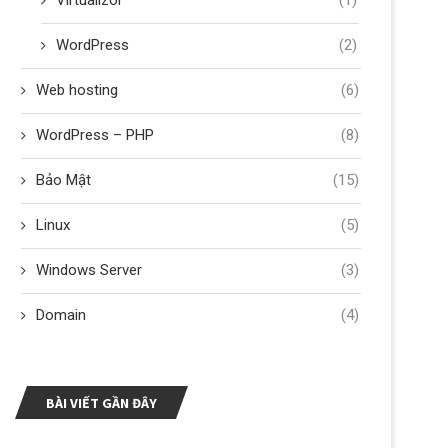
Virtualizor
(1)
WordPress
(2)
Web hosting
(6)
WordPress – PHP
(8)
Bảo Mật
(15)
Linux
(5)
Windows Server
(3)
Domain
(4)
BÀI VIẾT GẦN ĐÂY