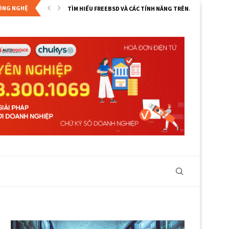
CÔNG NGHỆ
CẢNH BÁO VỀ LỖ HỔNG BẢO MẬT ZERO-DAY...