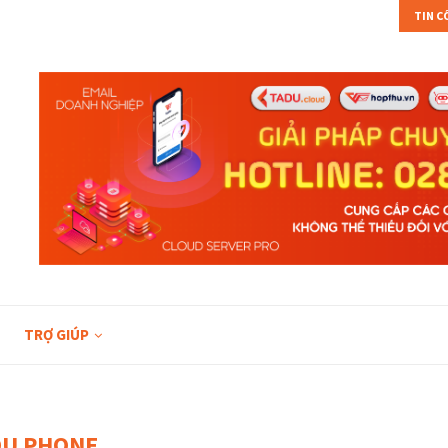
TIN 
HIỆU...
TÌM HIỂU FREEBSD VÀ CÁC TÍNH NĂNG TRÊN...
TRỢ GIÚP
DU PHONE