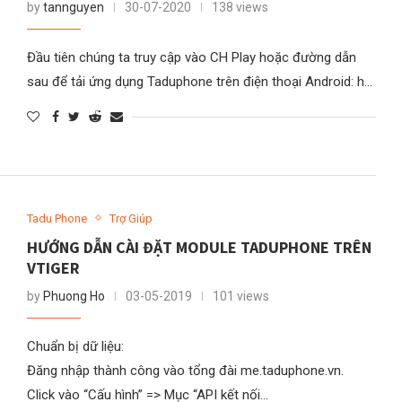
by
tannguyen
30-07-2020
138 views
Đầu tiên chúng ta truy cập vào CH Play hoặc đường dẫn
sau để tải ứng dụng Taduphone trên điện thoại Android: h…
Tadu Phone
Trợ Giúp
HƯỚNG DẪN CÀI ĐẶT MODULE TADUPHONE TRÊN
VTIGER
by
Phuong Ho
03-05-2019
101 views
Chuẩn bị dữ liệu:
Đăng nhập thành công vào tổng đài me.taduphone.vn.
Click vào “Cấu hình” => Mục “API kết nối…