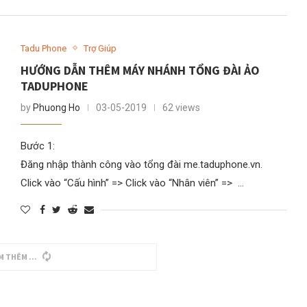
Tadu Phone
Trợ Giúp
HƯỚNG DẪN THÊM MÁY NHÁNH TỔNG ĐÀI ẢO
TADUPHONE
by
Phuong Ho
03-05-2019
62 views
Bước 1:
Đăng nhập thành công vào tổng đài me.taduphone.vn.
Click vào “Cấu hình” => Click vào “Nhân viên” => …
M THÊM