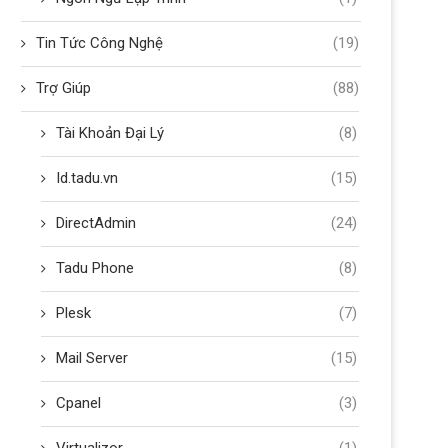
Tin Tức Công Nghệ
(19)
Trợ Giúp
(88)
Tài Khoản Đại Lý
(8)
Id.tadu.vn
(15)
DirectAdmin
(24)
Tadu Phone
(8)
Plesk
(7)
Mail Server
(15)
Cpanel
(3)