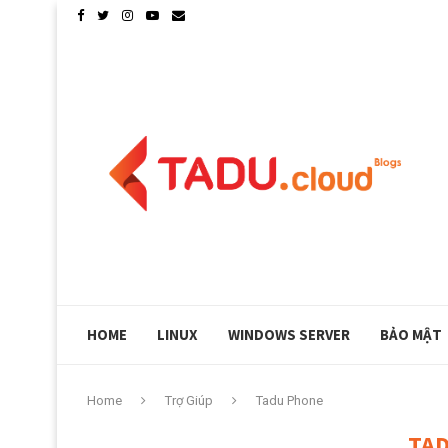
CLOUDLINUX GIỚI THIỆU PHP X-RAY, KIỂM SOÁT 
HOME
LINUX
WINDOWS SERVER
BẢO MẬT
Home
Trợ Giúp
Tadu Phone
TA