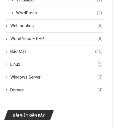
Virtualizor
(1)
WordPress
(2)
Web hosting
(6)
WordPress – PHP
(8)
Bảo Mật
(15)
Linux
(5)
Windows Server
(3)
Domain
(4)
BÀI VIẾT GẦN ĐÂY