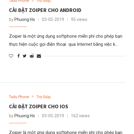
Tadu Phone
Trợ Giúp
CÀI ĐẶT ZOIPER CHO ANDROID
by
Phuong Ho
03-05-2019
95 views
Zoiper là một ứng dụng softphone miễn phí cho phép bạn
thực hiện cuộc gọi điện thoại qua Internet bằng việc k…
Tadu Phone
Trợ Giúp
CÀI ĐẶT ZOIPER CHO IOS
by
Phuong Ho
03-05-2019
162 views
Zoiper là một ứng dụng softphone miễn phí cho phép bạn