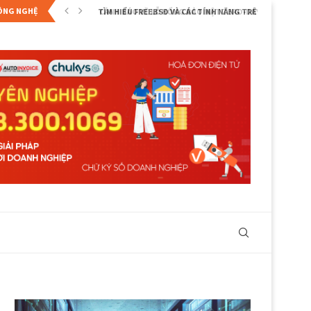
CÔNG NGHỆ
CẢNH BÁO VỀ LỖ HỔNG BẢO MẬT ZERO-DAY...