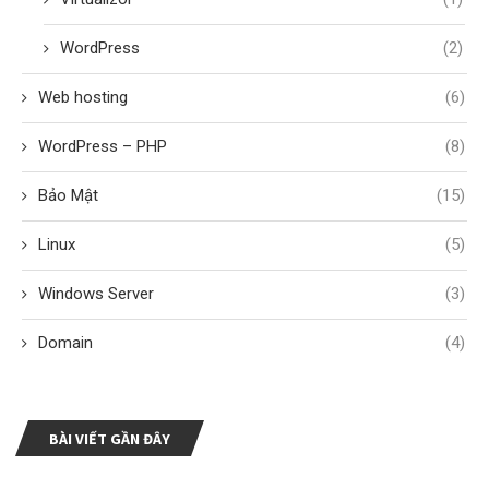
WordPress
(2)
Web hosting
(6)
WordPress – PHP
(8)
Bảo Mật
(15)
Linux
(5)
Windows Server
(3)
Domain
(4)
BÀI VIẾT GẦN ĐÂY