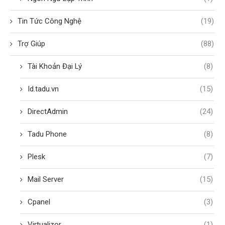
Tin Tức Công Nghệ
(19)
Trợ Giúp
(88)
Tài Khoản Đại Lý
(8)
Id.tadu.vn
(15)
DirectAdmin
(24)
Tadu Phone
(8)
Plesk
(7)
Mail Server
(15)
Cpanel
(3)
Virtualizor
(1)