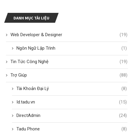
DANH MỤC TÀI LIỆU
Web Developer & Designer
(19)
Ngôn Ngữ Lập Trình
(1)
Tin Tức Công Nghệ
(19)
Trợ Giúp
(88)
Tài Khoản Đại Lý
(8)
Id.tadu.vn
(15)
DirectAdmin
(24)
Tadu Phone
(8)