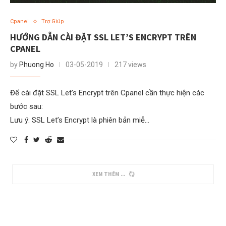
Cpanel
Trợ Giúp
HƯỚNG DẪN CÀI ĐẶT SSL LET’S ENCRYPT TRÊN
CPANEL
by
Phuong Ho
03-05-2019
217 views
Để cài đặt SSL Let’s Encrypt trên Cpanel cần thực hiện các
bước sau:
Lưu ý: SSL Let’s Encrypt là phiên bản miễ…
XEM THÊM