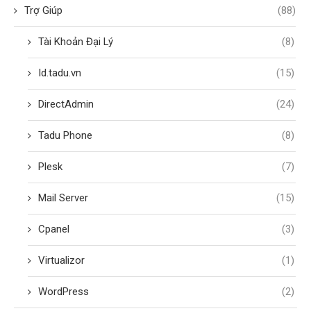
Trợ Giúp
(88)
Tài Khoản Đại Lý
(8)
Id.tadu.vn
(15)
DirectAdmin
(24)
Tadu Phone
(8)
Plesk
(7)
Mail Server
(15)
Cpanel
(3)
Virtualizor
(1)
WordPress
(2)