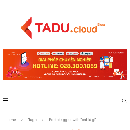
Home
Tags
Posts tagged with "csf là gì"