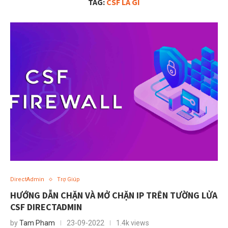
TAG:
CSF LÀ GÌ
DirectAdmin
Trợ Giúp
HƯỚNG DẪN CHẶN VÀ MỞ CHẶN IP TRÊN TƯỜNG LỬA
CSF DIRECTADMIN
by
Tam Pham
23-09-2022
1.4k views