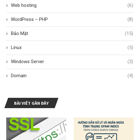
Web hosting
(6)
WordPress – PHP
(8)
Bảo Mật
(15)
Linux
(5)
Windows Server
(3)
Domain
(4)
BÀI VIẾT GẦN ĐÂY