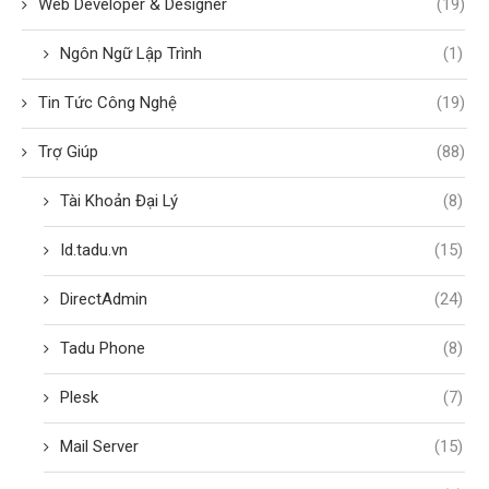
Web Developer & Designer
(19)
Ngôn Ngữ Lập Trình
(1)
Tin Tức Công Nghệ
(19)
Trợ Giúp
(88)
Tài Khoản Đại Lý
(8)
Id.tadu.vn
(15)
DirectAdmin
(24)
Tadu Phone
(8)
Plesk
(7)
Mail Server
(15)