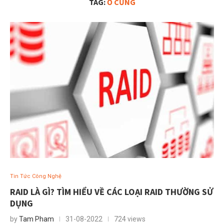
TAG:
Ổ CỨNG
Tin Tức Công Nghệ
RAID LÀ GÌ? TÌM HIỂU VỀ CÁC LOẠI RAID THƯỜNG SỬ
DỤNG
by
Tam Pham
31-08-2022
724 views