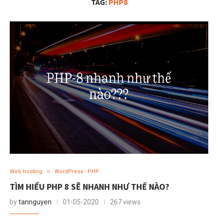
TAG:
PHP8
Web hosting
WordPress - PHP
TÌM HIỂU PHP 8 SẼ NHANH NHƯ THẾ NÀO?
by
tannguyen
01-05-2020
267 views