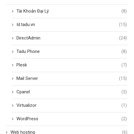
Tài Khoản Đại Lý
(8)
Id.tadu.vn
(15)
DirectAdmin
(24)
Tadu Phone
(8)
Plesk
(7)
Mail Server
(15)
Cpanel
(3)
Virtualizor
(1)
WordPress
(2)
Web hosting
(6)