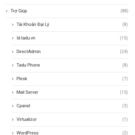
Trợ Giúp
(88)
Tài Khoản Đại Lý
(8)
Id.tadu.vn
(15)
DirectAdmin
(24)
Tadu Phone
(8)
Plesk
(7)
Mail Server
(15)
Cpanel
(3)
Virtualizor
(1)
WordPress
(2)