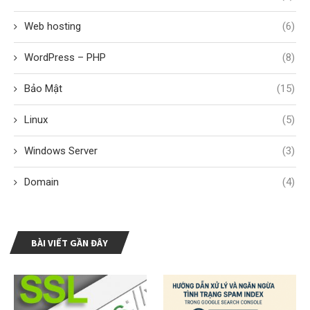
Web hosting
(6)
WordPress – PHP
(8)
Bảo Mật
(15)
Linux
(5)
Windows Server
(3)
Domain
(4)
BÀI VIẾT GẦN ĐÂY