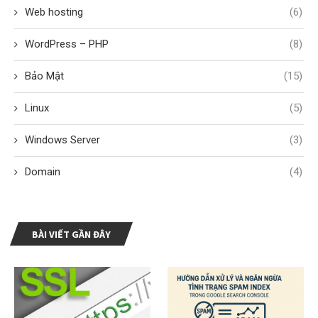
Web hosting
(6)
WordPress – PHP
(8)
Bảo Mật
(15)
Linux
(5)
Windows Server
(3)
Domain
(4)
BÀI VIẾT GẦN ĐÂY