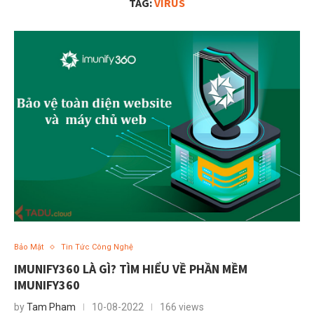
TAG:
VIRUS
Bảo Mật
Tin Tức Công Nghệ
IMUNIFY360 LÀ GÌ? TÌM HIỂU VỀ PHẦN MỀM
IMUNIFY360
by
Tam Pham
10-08-2022
166 views