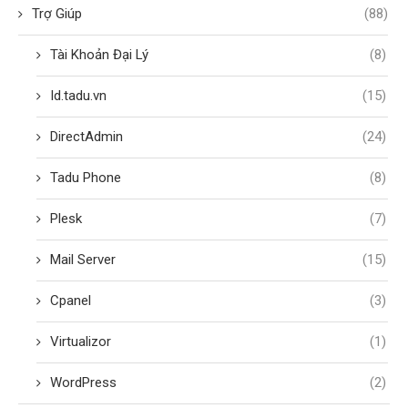
Trợ Giúp
(88)
Tài Khoản Đại Lý
(8)
Id.tadu.vn
(15)
DirectAdmin
(24)
Tadu Phone
(8)
Plesk
(7)
Mail Server
(15)
Cpanel
(3)
Virtualizor
(1)
WordPress
(2)