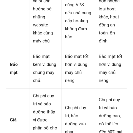
và bị ảnh
hơn những
cùng VPS
hưởng bởi
loại host
nếu nhà cung
những
khác, hoạt
cấp hosting
website
động an
không đảm
khác cùng
toàn, ổn
bảo.
máy chủ.
định.
Bảo mật
Bảo mật tốt
Bảo mật tốt
Bảo
kém vì dùng
hơn vì dùng
hơn vì dùng
mật
chung máy
máy chủ
máy chủ
chủ.
riêng.
riêng.
Chi phí duy
Chi phí duy
trì và bảo
Chi phí duy
trì và bảo
dưỡng thấp
trì, bảo
dưỡng cao,
Giá
vì được
dưỡng vừa
có thể lên
phân bổ cho
phải.
đến 50% giá