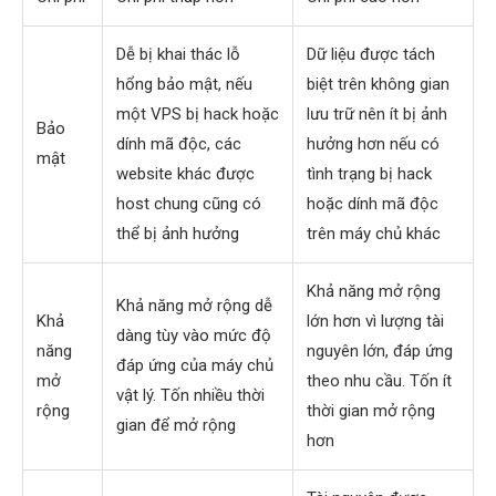
Dễ bị khai thác lỗ
Dữ liệu được tách
hổng bảo mật, nếu
biệt trên không gian
một VPS bị hack hoặc
lưu trữ nên ít bị ảnh
Bảo
dính mã độc, các
hưởng hơn nếu có
mật
website khác được
tình trạng bị hack
host chung cũng có
hoặc dính mã độc
thể bị ảnh hưởng
trên máy chủ khác
Khả năng mở rộng
Khả năng mở rộng dễ
Khả
lớn hơn vì lượng tài
dàng tùy vào mức độ
năng
nguyên lớn, đáp ứng
đáp ứng của máy chủ
mở
theo nhu cầu. Tốn ít
vật lý. Tốn nhiều thời
rộng
thời gian mở rộng
gian để mở rộng
hơn