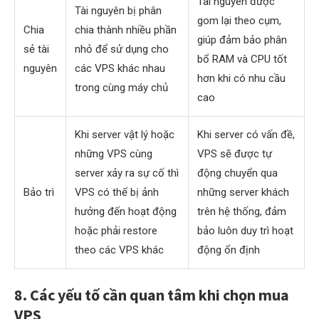
Tài nguyên được
Tài nguyên bị phân
gom lại theo cụm,
Chia
chia thành nhiều phần
giúp đảm bảo phân
sẻ tài
nhỏ để sử dụng cho
bổ RAM và CPU tốt
nguyên
các VPS khác nhau
hơn khi có nhu cầu
trong cùng máy chủ
cao
Khi server vật lý hoặc
Khi server có vấn đề,
những VPS cùng
VPS sẽ được tự
server xảy ra sự cố thì
động chuyển qua
Bảo trì
VPS có thể bị ảnh
những server khách
hưởng đến hoạt động
trên hệ thống, đảm
hoặc phải restore
bảo luôn duy trì hoạt
theo các VPS khác
động ổn định
8. Các yếu tố cần quan tâm khi chọn mua
VPS