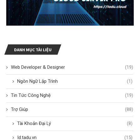
DANH MỤC TÀI LIỆU
Web Developer & Designer
(19)
Ngôn Ngữ Lập Trình
(1)
Tin Tức Công Nghệ
(19)
Trợ Giúp
(88)
Tài Khoản Đại Lý
(8)
Id.tadu.vn
(15)