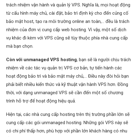
trách nhiệm vận hành và quản lý VPS. Nghĩa là, mọi hoạt động
từ cấu hình máy chủ, cài đặt, bảo trì định kỳ cho đến củng cố
bảo mật host, tạo ra môi trường online an toàn,… đều là trách
nhiệm của đơn vị cung cấp web hosting. Vì vậy, một số dịch
vụ khác đi kèm với VPS cũng sẽ tùy thuộc phía nhà cung cấp
mà bạn chọn.
Còn với unmanaged VPS hosting
, bạn sẽ là người chịu trách
nhiệm về các tác vụ quản trị VPS cơ bản, tự tiến hành các
hoạt động bảo trì và bảo mật máy chủ,… Điều này đòi hỏi bạn
phải biết nhiều kiến thức và kỹ thuật vận hành VPS hơn. Đồng
thời, với dạng unmanaged VPS sẽ cần đến một số chương
trình hỗ trợ để hoạt động hiệu quả.
Hiện tại, các nhà cung cấp hosting trên thị trường phần lớn sẽ
cung cấp các gói unmanaged hosting. Những gói VPS này sẽ
có chi phí thấp hơn, phù hợp với phần lớn khách hàng có nhu