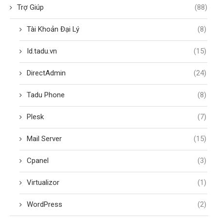
Trợ Giúp
(88)
Tài Khoản Đại Lý
(8)
Id.tadu.vn
(15)
DirectAdmin
(24)
Tadu Phone
(8)
Plesk
(7)
Mail Server
(15)
Cpanel
(3)
Virtualizor
(1)
WordPress
(2)