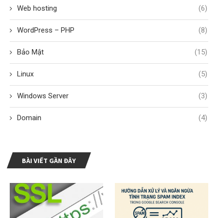
Web hosting
(6)
WordPress – PHP
(8)
Bảo Mật
(15)
Linux
(5)
Windows Server
(3)
Domain
(4)
BÀI VIẾT GẦN ĐÂY