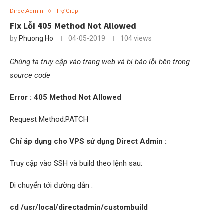
DirectAdmin
Trợ Giúp
Fix Lỗi 405 Method Not Allowed
by
Phuong Ho
04-05-2019
104
views
Chúng ta truy cập vào trang web và bị báo lỗi bên trong
source code
Error : 405 Method Not Allowed
Request Method:PATCH
Chỉ áp dụng cho VPS sử dụng Direct Admin :
Truy cập vào SSH và build theo lệnh sau:
Di chuyển tới đường dẫn :
cd /usr/local/directadmin/custombuild