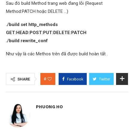
Sau đó build Method trang web đang lỗi (Request
Method:PATCH hoặc DELETE …)
./build set http_methods
GET:HEAD:POST:PUT:DELETE:PATCH
./build rewrite_conf
Như vậy là các Methos trên đã được build hoàn tất .
0
Facebook
Twitter
SHARE
PHUONG HO