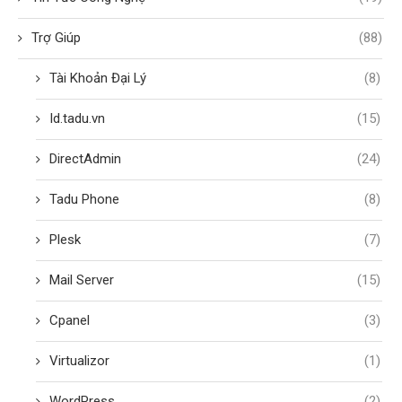
Trợ Giúp
(88)
Tài Khoản Đại Lý
(8)
Id.tadu.vn
(15)
DirectAdmin
(24)
Tadu Phone
(8)
Plesk
(7)
Mail Server
(15)
Cpanel
(3)
Virtualizor
(1)
WordPress
(2)