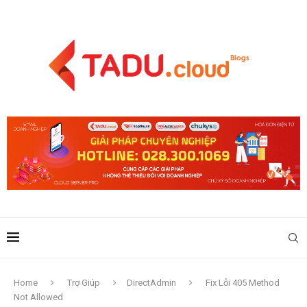
Home
Trợ Giúp
DirectAdmin
Fix Lỗi 405 Method
Not Allowed