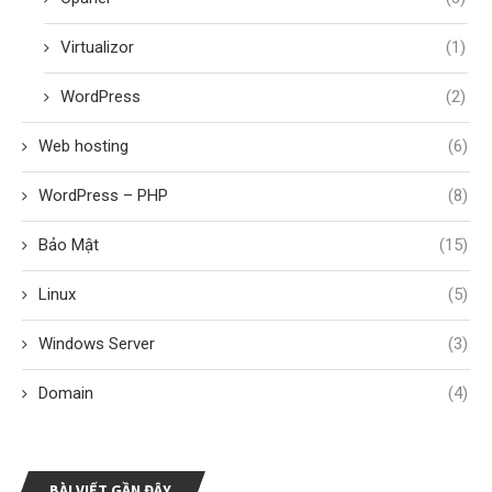
Virtualizor
(1)
WordPress
(2)
Web hosting
(6)
WordPress – PHP
(8)
Bảo Mật
(15)
Linux
(5)
Windows Server
(3)
Domain
(4)
BÀI VIẾT GẦN ĐÂY