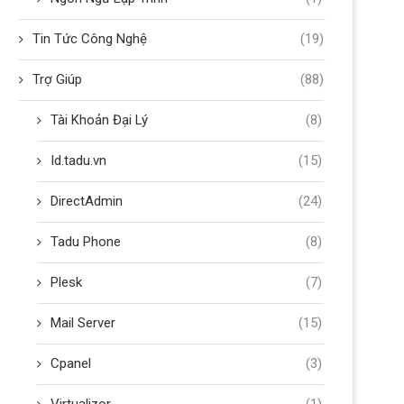
Tin Tức Công Nghệ
(19)
Trợ Giúp
(88)
Tài Khoản Đại Lý
(8)
Id.tadu.vn
(15)
DirectAdmin
(24)
Tadu Phone
(8)
Plesk
(7)
Mail Server
(15)
Cpanel
(3)