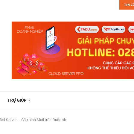
TIN 
HIỆU...
TÌM HIỂU FREEBSD VÀ CÁC TÍNH NĂNG TRÊN...
TRỢ GIÚP
il Server – Cấu hình Mail trên Outlook