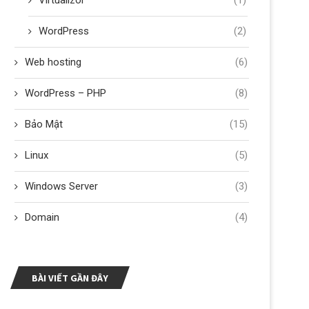
Virtualizor
(1)
WordPress
(2)
Web hosting
(6)
WordPress – PHP
(8)
Bảo Mật
(15)
Linux
(5)
Windows Server
(3)
Domain
(4)
BÀI VIẾT GẦN ĐÂY