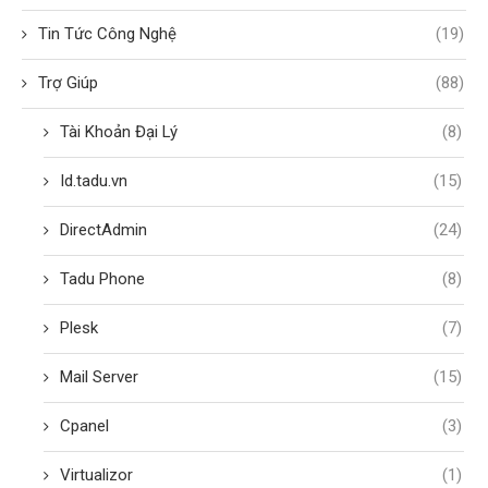
Tin Tức Công Nghệ
(19)
Trợ Giúp
(88)
Tài Khoản Đại Lý
(8)
Id.tadu.vn
(15)
DirectAdmin
(24)
Tadu Phone
(8)
Plesk
(7)
Mail Server
(15)
Cpanel
(3)
Virtualizor
(1)