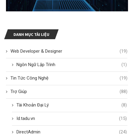
DANH MỤC TÀI LIỆU
Web Developer & Designer
(19)
Ngôn Ngữ Lập Trình
(1)
Tin Tức Công Nghệ
(19)
Trợ Giúp
(88)
Tài Khoản Đại Lý
(8)
Id.tadu.vn
(15)
DirectAdmin
(24)